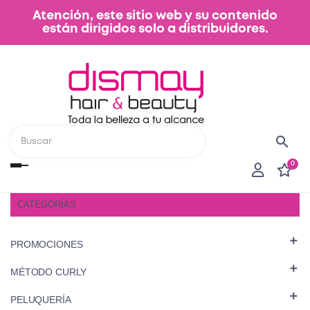
Atención, este sitio web y su contenido
están dirigidos solo a distribuidores.
search
0
Navegación
de
palanca
CATEGORÍAS

PROMOCIONES

MÉTODO CURLY

PELUQUERÍA